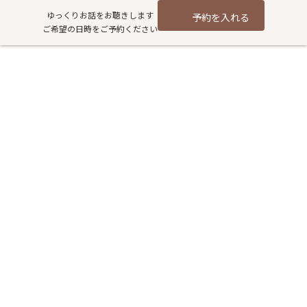
コ
ナ
ゆっくりお話をお聴きします
予約を入れる
ン
ビ
ご希望の日時をご予約ください
テ
ゲ
ン
ー
ツ
シ
春に感じるふわっとしためまい
へ
ョ
ス
ン
｜病気でしょうか？
キ
に
ッ
移
プ
動
HOME
過去記事アーカイブ
健康
春に感じるふわっとしためまい｜病気でしょうか？