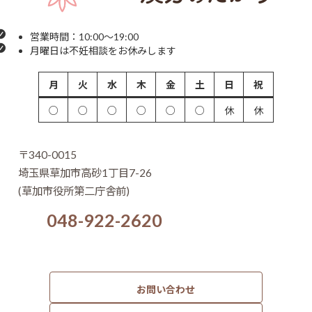
営業時間：10:00～19:00
月曜日は不妊相談をお休みします
月
火
水
木
金
土
日
祝
○
○
○
○
○
○
休
休
〒340-0015
埼玉県草加市高砂1丁目7-26
(草加市役所第二庁舎前)
048-922-2620
お問い合わせ