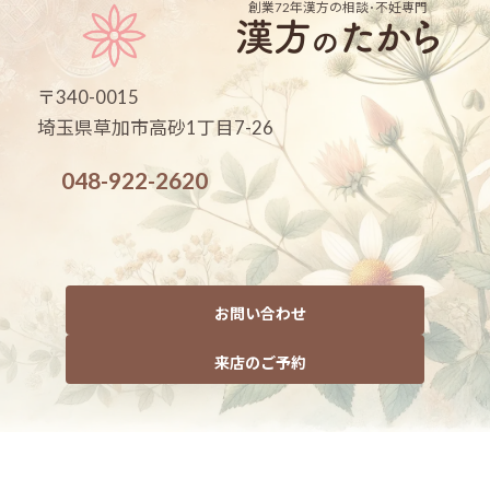
ますので、初めに必ずご相談のお時間を取ってい
創業72年
漢方の相談･不妊専門
るスペースはございます。
ただいております。
〒340-0015
相談料は無料です＾＾
埼玉県草加市高砂1丁目7-26
048-922-2620
お問い合わせ
来店のご予約