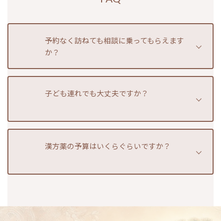
予約なく訪ねても相談に乗ってもらえます
か？
子ども連れでも大丈夫ですか？
予約が入っていなければ大丈夫で
す＾＾
ただし
予約優先
ですので、基本的にはご予約いた
漢方薬の予算はいくらぐらいですか？
もちろん大丈夫です＾＾
だけると助かります。
当日や数時間後のご訪問をお考えの際はお電話い
ただけると予約状況をお伝えできます。
１か月あたり１万円から３万円と、症状によって
お子様がたいくつしないように、少しですが、お
幅がございます。
絵かきやおもちゃもご用意しております。キッズ
お体の状態をお伺いした上でお薬の内容が決まり
ルームのご用意はありませんが、座っていただけ