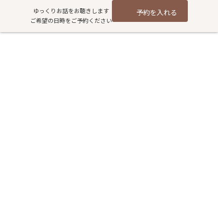
コ
ナ
ゆっくりお話をお聴きします
予約を入れる
ン
ビ
ご希望の日時をご予約ください
テ
ゲ
ン
ー
ツ
シ
へ
ョ
ス
ン
キ
に
ッ
移
プ
動