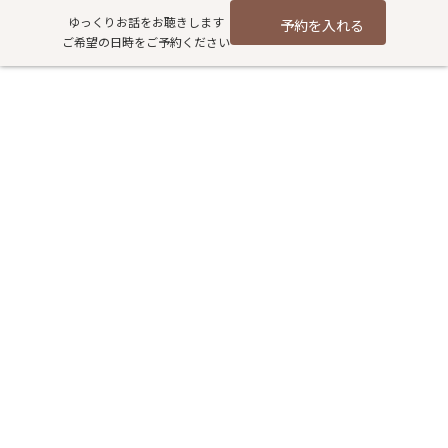
コ
ナ
ゆっくりお話をお聴きします
予約を入れる
ン
ビ
ご希望の日時をご予約ください
テ
ゲ
ン
ー
ツ
シ
西洋薬と漢方薬の違いは？結局
へ
ョ
ス
ン
どちらが優れているの？
キ
に
ッ
移
プ
動
HOME
過去記事アーカイブ
漢方
西洋薬と漢方薬の違いは？結局どちらが優れているの？
西洋薬と漢方薬があるけど、どちらの方がいいの？
こう考えたことがあるかもしれませんね。
実はそれぞれに得意分野があります。
両者の違いや特徴、西洋薬と漢方薬の併用についてもご紹介しま
す。