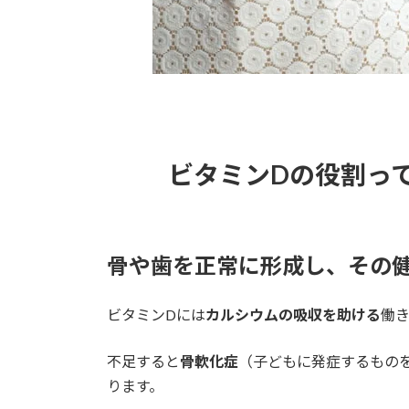
ビタミンDの役割っ
骨や歯を正常に形成し、その
ビタミンDには
カルシウムの吸収を助ける
働
不足すると
骨軟化症
（子どもに発症するものを
ります。