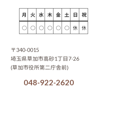
月
火
水
木
金
土
日
祝
○
○
○
○
○
○
休
休
〒340-0015
埼玉県草加市高砂1丁目7-26
(草加市役所第二庁舎前)
048-922-2620