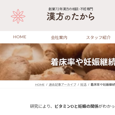
コ
ナ
ン
ビ
創業72年
漢方の相談･不妊専門
テ
ゲ
ン
ー
ツ
シ
へ
ョ
HOME
会社案内
スタッフ紹介
ス
ン
キ
に
ッ
移
プ
動
着床率や妊娠継
HOME
過去記事アーカイブ
妊活
着床率や妊娠継続
研究により、
ビタミンDと妊娠の関係
がわかっ