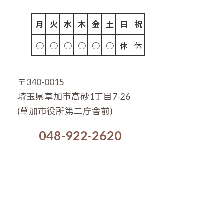
月
火
水
木
金
土
日
祝
○
○
○
○
○
○
休
休
〒340-0015
埼玉県草加市高砂1丁目7-26
(草加市役所第二庁舎前)
048-922-2620