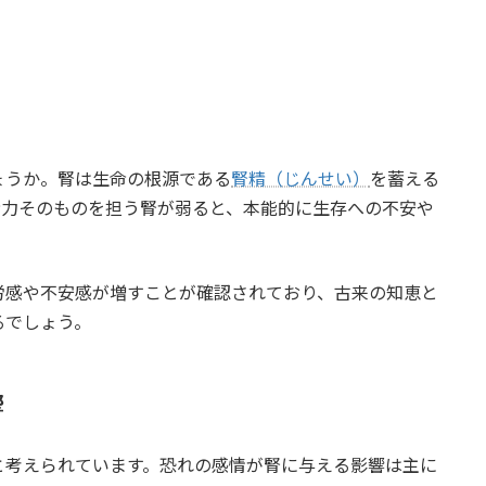
ょうか。腎は生命の根源である
腎精（じんせい）
を蓄える
命力そのものを担う腎が弱ると、本能的に生存への不安や
労感や不安感が増すことが確認されており、古来の知恵と
るでしょう。
響
と考えられています。恐れの感情が腎に与える影響は主に