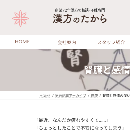
コ
ナ
ン
ビ
創業72年
漢方の相談･不妊専門
テ
ゲ
ン
ー
ツ
シ
へ
ョ
HOME
会社案内
スタッフ紹介
ス
ン
キ
に
ッ
移
プ
動
腎臓と感
HOME
過去記事アーカイブ
健康
腎臓と感情の深
「最近、なんだか疲れやすくて……」
「ちょっとしたことで不安になってしまう」