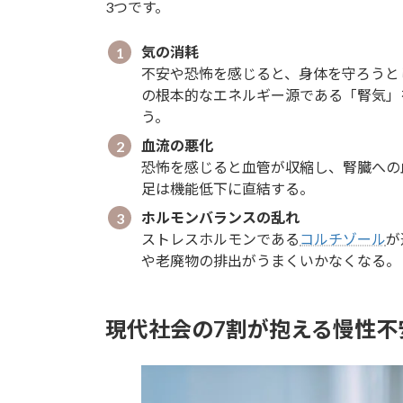
3つです。
気の消耗
不安や恐怖を感じると、身体を守ろうと
の根本的なエネルギー源である「腎気」
う。
血流の悪化
恐怖を感じると血管が収縮し、腎臓への
足は機能低下に直結する。
ホルモンバランスの乱れ
ストレスホルモンである
コルチゾール
が
や老廃物の排出がうまくいかなくなる。
現代社会の7割が抱える慢性