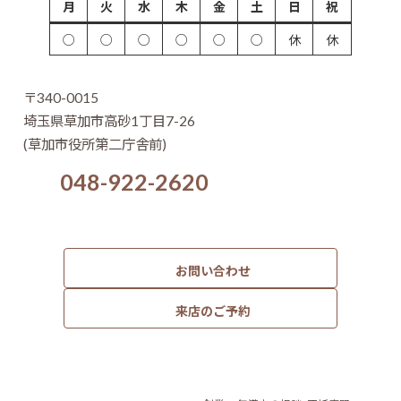
月
火
水
木
金
土
日
祝
○
○
○
○
○
○
休
休
〒340-0015
埼玉県草加市高砂1丁目7-26
(草加市役所第二庁舎前)
048-922-2620
お問い合わせ
来店のご予約