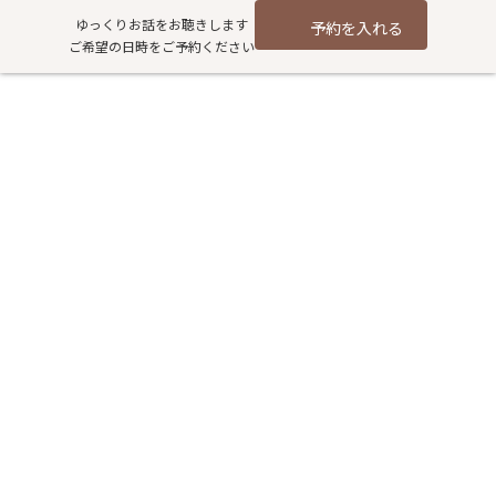
コ
ナ
ゆっくりお話をお聴きします
予約を入れる
ン
ビ
ご希望の日時をご予約ください
テ
ゲ
ン
ー
ツ
シ
もう不安に振り回されない！ 腎
へ
ョ
ス
ン
を守る塩の使いかた
キ
に
ッ
移
プ
動
HOME
過去記事アーカイブ
健康
もう不安に振り回されない！ 腎を守る塩の使いかた
腎臓は、身体の水分とミネラルのバランスを整える臓器です。腎
臓の働きと深く関わるのが塩。塩は身体にとって必要ですが、過
剰に摂取すると腎臓に負担をかけ、高血圧や慢性腎臓病のリスク
を高めてしまいます。
東洋医学で塩は「腎を補う味」とされています。摂りかたによって
身体によい影響を与えることもあれば、負担をかけることもある
んですね。腎をいたわる塩とのつき合いかたを整理してみまし