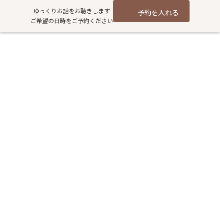
コ
ナ
ゆっくりお話をお聴きします
予約を入れる
ン
ビ
ご希望の日時をご予約ください
テ
ゲ
ン
ー
ツ
シ
16時間ファスティング｜年末年
へ
ョ
ス
ン
始の食べ過ぎをリセットしまし
キ
に
ッ
移
ょう
プ
動
HOME
過去記事アーカイブ
健康
16時間ファスティング｜年末年始の食べ過ぎをリセットしましょう