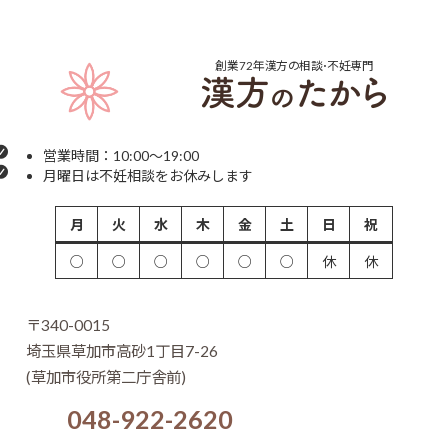
創業72年
漢方の相談･不妊専門
営業時間：10:00～19:00
月曜日は不妊相談をお休みします
月
火
水
木
金
土
日
祝
○
○
○
○
○
○
休
休
〒340-0015
埼玉県草加市高砂1丁目7-26
(草加市役所第二庁舎前)
048-922-2620