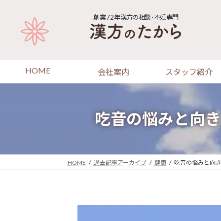
コ
ナ
ン
ビ
創業72年
漢方の相談･不妊専門
テ
ゲ
ン
ー
ツ
シ
へ
ョ
HOME
会社案内
スタッフ紹介
ス
ン
キ
に
ッ
移
プ
動
吃音の悩みと向き
HOME
過去記事アーカイブ
健康
吃音の悩みと向