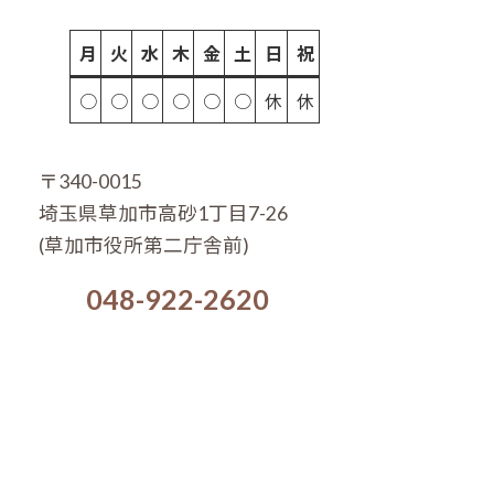
月
火
水
木
金
土
日
祝
○
○
○
○
○
○
休
休
〒340-0015
埼玉県草加市高砂1丁目7-26
(草加市役所第二庁舎前)
048-922-2620