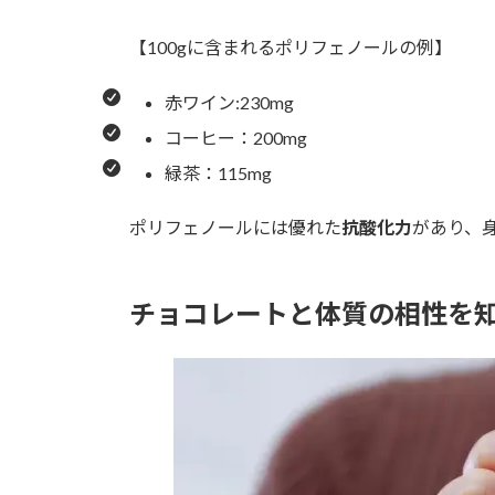
【100gに含まれるポリフェノールの例】
赤ワイン:230mg
コーヒー：200mg
緑茶：115mg
ポリフェノールには優れた
抗酸化力
があり、
チョコレートと体質の相性を