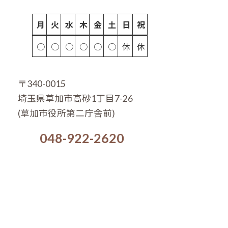
月
火
水
木
金
土
日
祝
○
○
○
○
○
○
休
休
〒340-0015
埼玉県草加市高砂1丁目7-26
(草加市役所第二庁舎前)
048-922-2620