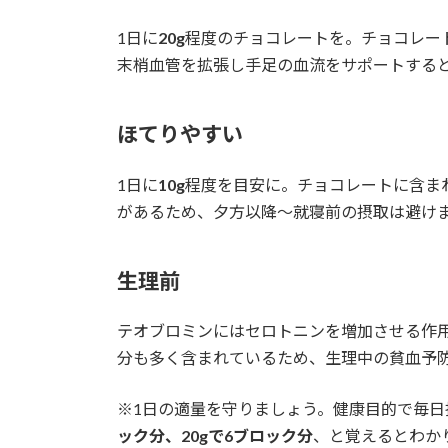
1日に
20g
程度のチョコレートを。チョコレー
末梢血管を拡張し手足の血流をサポートする
ほてりやすい
1日に
10g
程度を目安に。チョコレートに含ま
があるため、夕方以降〜就寝前の摂取は避け
生理前
テオブロミンにはセロトニンを増加させる作
分も多く含まれているため、生理中の貧血予
※1日の適量を守りましょう。健康目的で毎日摂
ック分、20gで6ブロック分
、と覚えるとわか