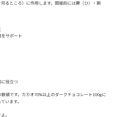
を司るところ）に作用します。間接的には脾（ひ）・肺
。
に
復をサポート
和に役立つ
値です。カカオ70%以上のダークチョコレート100gに
れています。
すよ。