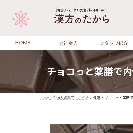
コ
ナ
ン
ビ
創業72年
漢方の相談･不妊専門
テ
ゲ
ン
ー
ツ
シ
へ
ョ
HOME
会社案内
スタッフ紹介
ス
ン
キ
に
ッ
移
プ
動
チョコっと薬膳で内
HOME
過去記事アーカイブ
健康
チョコっと薬膳で