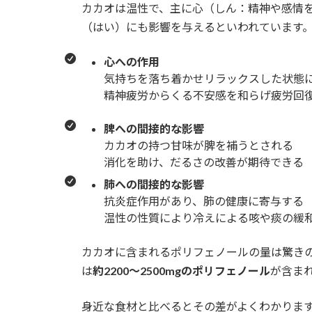
カカオは温性で、主に心（しん：精神や感情
（はい）にも影響を与えるといわれています
心への作用
気持ちを落ち着かせリラックスした状態
精神疲労からくる不安感を和らげ疲労回
脾への間接的な影響
カカオの持つ甘味が脾を補うとされる
消化を助け、だるさの改善が期待できる
肺への間接的な影響
抗炎症作用があり、肺の健康に寄与する
温性の性質により冷えによる咳や痰の緩
カカオに含まれるポリフェノールの量は驚きの数
は
約2200〜2500mgのポリフェノール
が含ま
身近な食材と比べるとその差がよくわかりま