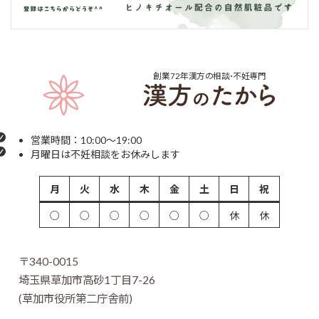
創業72年
漢方の相談･不妊専門
営業時間：10:00～19:00
月曜日は不妊相談をお休みします
月
火
水
木
金
土
日
祝
○
○
○
○
○
○
休
休
〒340-0015
埼玉県草加市高砂1丁目7-26
(草加市役所第二庁舎前)