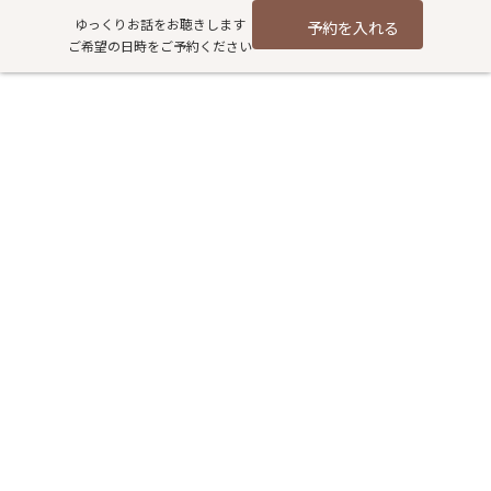
コ
ナ
ゆっくりお話をお聴きします
予約を入れる
ン
ビ
ご希望の日時をご予約ください
テ
ゲ
ン
ー
ツ
シ
花粉症改善のカギは腸にある！
へ
ョ
ス
ン
漢方で始める体質改善
キ
に
ッ
移
プ
動
HOME
過去記事アーカイブ
健康
花粉症改善のカギは腸にある！ 漢方で始める体質改善