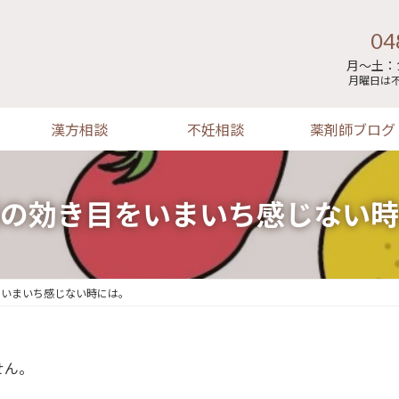
04
月～土：1
月曜日は
漢方相談
不妊相談
薬剤師ブログ
の効き目をいまいち感じない時
をいまいち感じない時には。
せん。