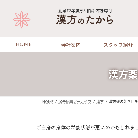
コ
ナ
ン
ビ
創業72年
漢方の相談･不妊専門
テ
ゲ
ン
ー
ツ
シ
へ
ョ
HOME
会社案内
スタッフ紹介
ス
ン
キ
に
ッ
移
プ
動
漢方薬
HOME
過去記事アーカイブ
漢方
漢方薬の効き目
ご自身の身体の栄養状態が悪いのかもしれま