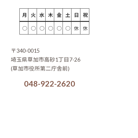
月
火
水
木
金
土
日
祝
○
○
○
○
○
○
休
休
〒340-0015
埼玉県草加市高砂1丁目7-26
(草加市役所第二庁舎前)
048-922-2620