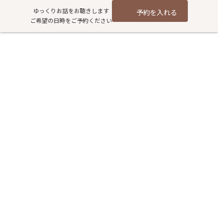
コ
ナ
ゆっくりお話をお聴きします
予約を入れる
ン
ビ
ご希望の日時をご予約ください
テ
ゲ
ン
ー
ツ
シ
へ
ョ
足の浮腫み
ス
ン
キ
に
ッ
移
プ
動
HOME
過去記事アーカイブ
健康
足の浮腫み
今年はこの時期、雨降りの日が多いですね。
そこで気になるのが「湿気」！！
今年は梅雨入り前のこの時期から湿度が高いですよね
このジメジメ湿気、実は身体の中にも入り込んでくるのです。（漢
方では「湿邪しつじゃ」と言います。）