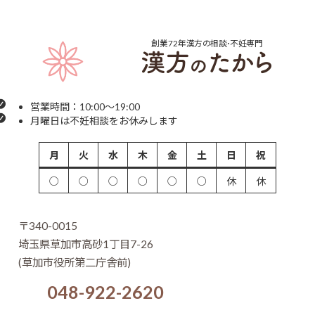
創業72年
漢方の相談･不妊専門
営業時間：10:00～19:00
月曜日は不妊相談をお休みします
月
火
水
木
金
土
日
祝
○
○
○
○
○
○
休
休
〒340-0015
埼玉県草加市高砂1丁目7-26
(草加市役所第二庁舎前)
048-922-2620