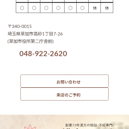
○
○
○
○
○
○
休
休
〒340-0015
埼玉県草加市高砂1丁目7-26
(草加市役所第二庁舎前)
048-922-2620
お問い合わせ
来店のご予約
創業73年
漢方の相談･不妊専門