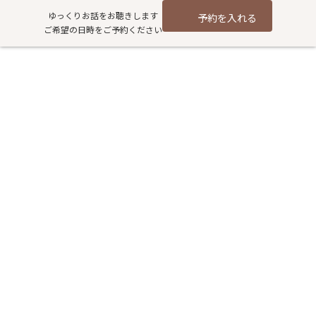
コ
ナ
ゆっくりお話をお聴きします
予約を入れる
ン
ビ
ご希望の日時をご予約ください
テ
ゲ
ン
ー
ツ
シ
へ
ョ
皮膚病相談
ス
ン
キ
に
ッ
移
プ
動
HOME
過去記事アーカイブ
健康
皮膚病相談
当店、子宝（不妊）・婦人病相談専門の薬局と思われがち（ホー
ムページもそんな感じですよね。でも確かに得意です！）です
が、他の漢方相談ももちろんしております。
最近、「皮膚病」の相談でいらっしゃった方です。
50歳台・男性、次の日からなんと！沖縄に移住されるお客様。
数件の皮膚科を受診されていました。