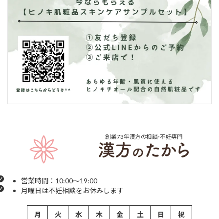
創業73年
漢方の相談･不妊専門
営業時間：10:00～19:00
月曜日は不妊相談をお休みします
月
火
水
木
金
土
日
祝