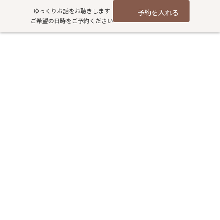
コ
ナ
ゆっくりお話をお聴きします
予約を入れる
ン
ビ
ご希望の日時をご予約ください
テ
ゲ
ン
ー
ツ
シ
へ
ョ
二人目妊活。
ス
ン
キ
に
ッ
移
プ
動
HOME
過去記事アーカイブ
妊活
二人目妊活。
当店にお通いの方には、お二人目を希望されてている方もおりま
す。
二人目不妊の方も増えております。
一人目は自然妊娠だったが、二人目がなかなか授からない・・・
二人目を授かりたいと思っているけどなかなかうまくいかず、病院
に行って精液検査をしたら運動率がものすごく低かった・・・