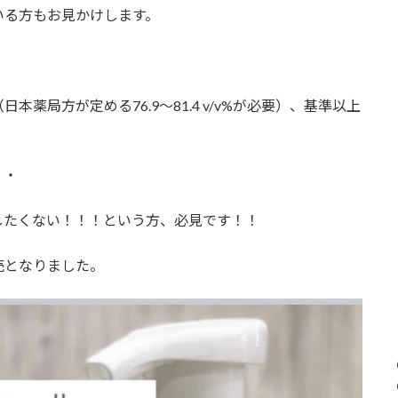
いる方もお見かけします。
薬局方が定める76.9～81.4 v/v%が必要）、基準以上
・・
したくない！！！という方、必見です！！
売となりました。