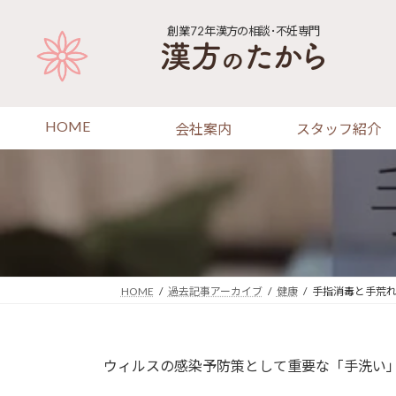
コ
ナ
ン
ビ
創業72年
漢方の相談･不妊専門
テ
ゲ
ン
ー
ツ
シ
へ
ョ
HOME
会社案内
スタッフ紹介
ス
ン
キ
に
ッ
移
プ
動
HOME
過去記事アーカイブ
健康
手指消毒と手荒
ウィルスの感染予防策として重要な「手洗い