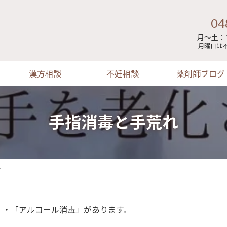
04
月～土：1
月曜日は
漢方相談
不妊相談
薬剤師ブログ
手指消毒と手荒れ
れ
」・「アルコール消毒」があります。