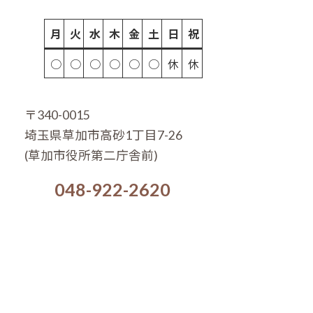
月
火
水
木
金
土
日
祝
○
○
○
○
○
○
休
休
〒340-0015
埼玉県草加市高砂1丁目7-26
(草加市役所第二庁舎前)
048-922-2620