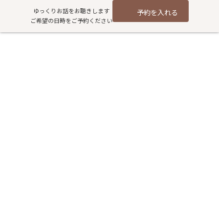
コ
ナ
ゆっくりお話をお聴きします
予約を入れる
ン
ビ
ご希望の日時をご予約ください
テ
ゲ
ン
ー
ツ
シ
へ
ョ
痔でお悩みのあなたに・・・
ス
ン
キ
に
ッ
移
プ
動
HOME
過去記事アーカイブ
健康
痔でお悩みのあなたに・・・
成人の３人に１人は痔に悩んでいると言われるほど、痔は身近な病
気です。しかも、痔は男性の病気だというイメージがあるかもし
れませんが、若い年代では意外にも男性より女性の方が痔の症状
を訴える方は多いです。
排便時の出血や肛門部の激しい痛みを起こす「痔疾」。その恥ず
かしさから、誰にも相談できずに一人で悩んでいる方も多いので
はないでしょうか？また、特にこれといった痛みはないけどお尻
に何かがいる・・・といった場合もあります。痔の改善には肛門
部の鬱血を取り除くために、血行を良くすることがポイントで