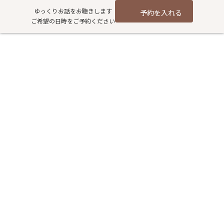
コ
ナ
ゆっくりお話をお聴きします
予約を入れる
ン
ビ
ご希望の日時をご予約ください
テ
ゲ
ン
ー
ツ
シ
2018/9/16～17にワタナベオイス
へ
ョ
ス
ン
ター (東京・八王子) の工場見学
キ
に
ッ
移
に行ってきました。
プ
動
HOME
過去記事アーカイブ
お知らせ
2018/9/16～17にワタナベオイスター (東京・八王子) の工場見学に行ってきま
した。
9/16・17に東京八王子にあるワタナベオイスターの工場見学に行
ってきました。
八王子の緑豊かな自然の中に、建て替えたばかりの新しい工場が
あります。