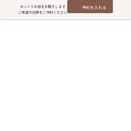
コ
ナ
ゆっくりお話をお聴きします
予約を入れる
ン
ビ
ご希望の日時をご予約ください
テ
ゲ
ン
ー
ツ
シ
2018/3/17 子宝セミナー（妊活
へ
ョ
ス
ン
支援市民講座）を終えて
キ
に
ッ
移
プ
動
HOME
過去記事アーカイブ
お知らせ
2018/3/17 子宝セミナー（妊活支援市民講座）を終えて
先週土曜日（3/17）に当店主催、第4回 子宝セミ
ナー（妊活支援
市民講座）を開催しました。
ご夫婦での参加・最近草加に引っ越ししてきた方・お母様を連れ
ての参加・遠方（栃木県）からの参加と赤ちゃんが欲しい！様々
な方に参加していただけました！！