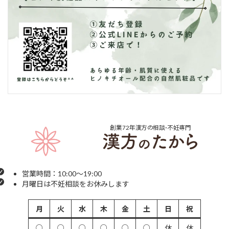
創業72年
漢方の相談･不妊専門
営業時間：10:00～19:00
月曜日は不妊相談をお休みします
月
火
水
木
金
土
日
祝
○
○
○
○
○
○
休
休