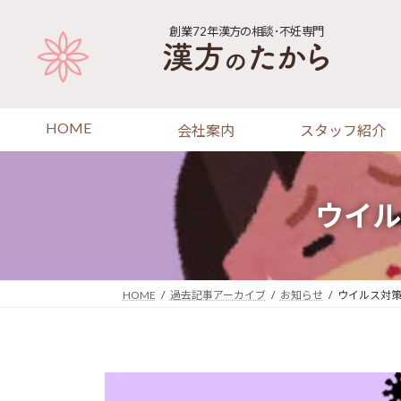
コ
ナ
ン
ビ
創業72年
漢方の相談･不妊専門
テ
ゲ
ン
ー
ツ
シ
へ
ョ
HOME
会社案内
スタッフ紹介
ス
ン
キ
に
ッ
移
プ
動
ウイル
HOME
過去記事アーカイブ
お知らせ
ウイルス対