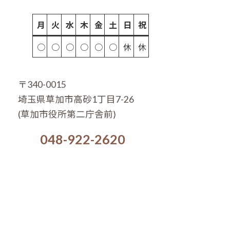
月
火
水
木
金
土
日
祝
○
○
○
○
○
○
休
休
〒340-0015
埼玉県草加市高砂1丁目7-26
(草加市役所第二庁舎前)
048-922-2620