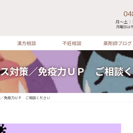
04
月～土：1
月曜日は
漢方相談
不妊相談
薬剤師ブログ
ス対策／免疫力ＵＰ ご相談く
策／免疫力ＵＰ ご相談ください