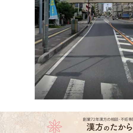
創業72年
漢方の相談･不妊専