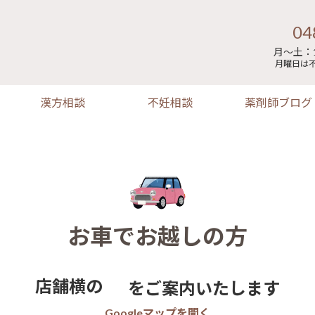
04
月～土：1
月曜日は
漢方相談
不妊相談
薬剤師ブログ
お車でお越しの方
店舗横の
をご案内いたします
Googleマップを開く