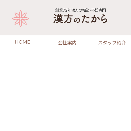
コ
ナ
ン
ビ
創業72年
漢方の相談･不妊専門
テ
ゲ
ン
ー
ツ
シ
へ
ョ
HOME
会社案内
スタッフ紹介
ス
ン
キ
に
ッ
移
プ
動