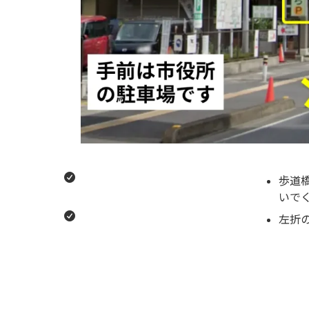
歩道
いで
左折