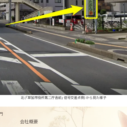
北 (｢草加市役所第二庁舎前｣ 信号交差点側) から見た様子
門
会社概要