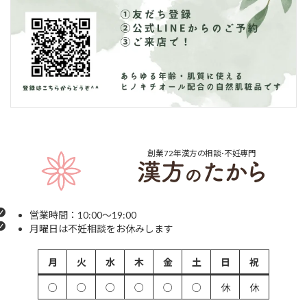
創業72年
漢方の相談･不妊専門
営業時間：10:00～19:00
月曜日は不妊相談をお休みします
月
火
水
木
金
土
日
祝
○
○
○
○
○
○
休
休