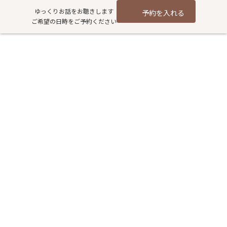
コ
ナ
ゆっくりお話をお聴きします
予約を入れる
ン
ビ
ご希望の日時をご予約ください
テ
ゲ
ン
ー
ツ
シ
何度も起きて寝た気がしない｜
へ
ョ
ス
ン
夜間頻尿は仕方ないもの？
キ
に
ッ
移
プ
動
HOME
過去記事アーカイブ
健康
何度も起きて寝た気がしない｜夜間頻尿は仕方ないもの？