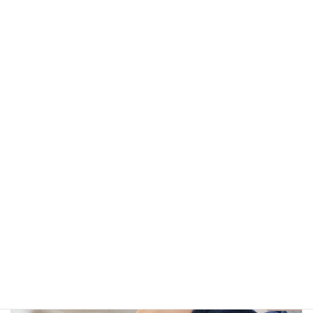
健康
、
漢方
カテゴリー
前の記事
はじめての不妊検査｜6つの基本と結果を活かす考えかた
2026年5月22日
次の記事